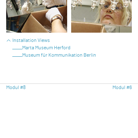
Installation Views
Marta Museum Herford
Museum für Kommunikation Berlin
Beitragsnavigation
Previous
Ne
Modul #8
Modul #6
Post
Po