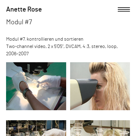
Skip
Anette Rose
Open left Panel
to
content
Modul #7
-
Modul #7. kontrollieren und sortieren
Two-channel video, 2 x 5’05”, DVCAM, 4:3, stereo, loop,
2006–2007