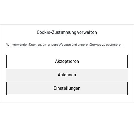
Cookie-Zustimmung verwalten
Wir verwenden Cookies, um unsere Website und unseren Service zu optimieren.
Akzeptieren
Ablehnen
Impressum
Einstellungen
Cookie-Richtlinie (EU)
Datenschutz
© Copyright 2026 Anette Rose