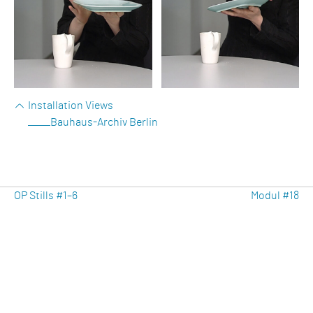
Installation Views
Bauhaus-Archiv Berlin
Beitragsnavigation
Previous
Ne
OP Stills #1–6
Modul #18
Post
Po