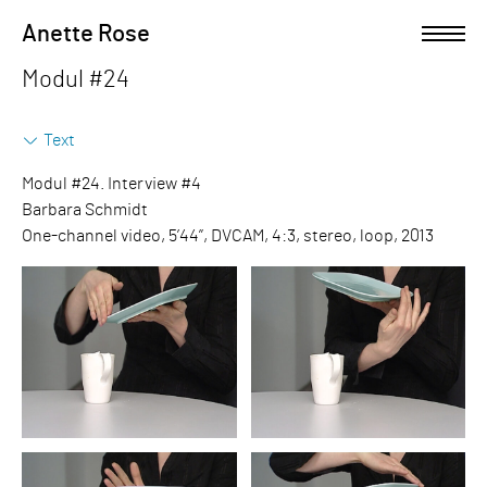
Skip
Anette Rose
Open left Panel
to
content
Modul #24
-
Text
Modul #24. Interview #4
Barbara Schmidt
One-channel video, 5’44”, DVCAM, 4:3, stereo, loop, 2013