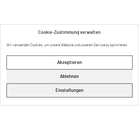
Cookie-Zustimmung verwalten
Wir verwenden Cookies, um unsere Website und unseren Service zu optimieren.
Akzeptieren
Ablehnen
Impressum
Einstellungen
Cookie-Richtlinie (EU)
Datenschutz
© Copyright 2026 Anette Rose